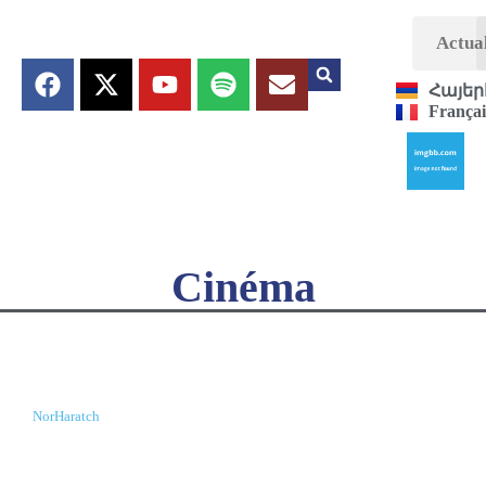
Actual
Հայեր
Françai
Cinéma
NorHaratch