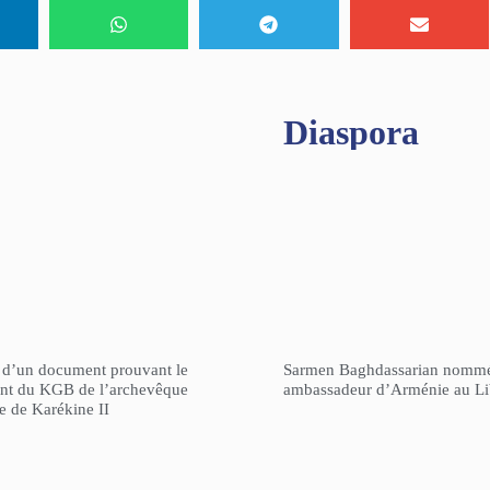
Diaspora
n d’un document prouvant le
Sarmen Baghdassarian nomm
gent du KGB de l’archevêque
ambassadeur d’Arménie au L
re de Karékine II