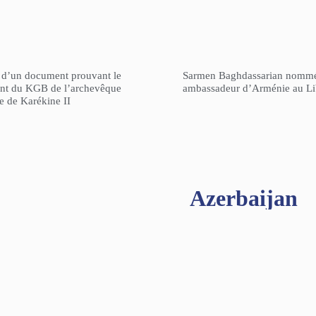
n d’un document prouvant le
Sarmen Baghdassarian nomm
gent du KGB de l’archevêque
ambassadeur d’Arménie au L
re de Karékine II
Azerbaijan