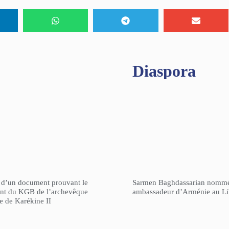
Diaspora
n d’un document prouvant le
Sarmen Baghdassarian nomm
gent du KGB de l’archevêque
ambassadeur d’Arménie au L
re de Karékine II