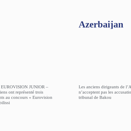
Azerbaijan
 EUROVISION JUNIOR –
Les anciens dirigeants de l’
ens ont représenté trois
n’acceptent pas les accusati
nts au concours « Eurovision
tribunal de Bakou
ilissi