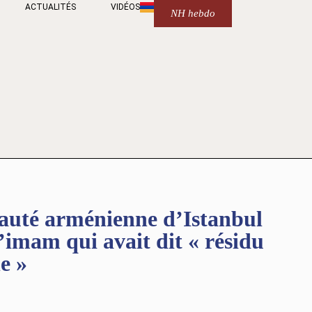
ACTUALITÉS
VIDÉOS
NH hebdo
té arménienne d’Istanbul
l’imam qui avait dit « résidu
e »