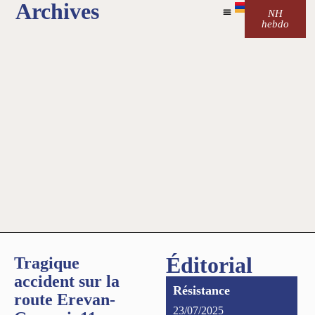
Archives
NH
hebdo
Éditorial
Tragique
accident sur la
Résistance
route Erevan-
23/07/2025