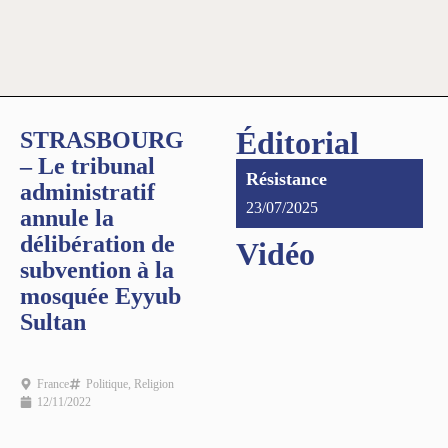
Éditorial
STRASBOURG
– Le tribunal
Résistance
administratif
23/07/2025
annule la
délibération de
Vidéo
subvention à la
mosquée Eyyub
Sultan
France
Politique
,
Religion
12/11/2022