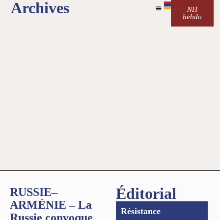
Archives
NH
hebdo
Éditorial
RUSSIE–
ARMÉNIE – La
Résistance
Russie convoque