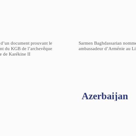
n d’un document prouvant le
Sarmen Baghdassarian nomm
gent du KGB de l’archevêque
ambassadeur d’Arménie au L
re de Karékine II
Azerbaijan