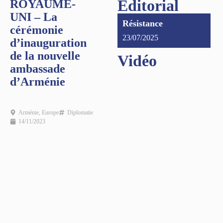
Éditorial
ROYAUME-
UNI – La
Résistance
cérémonie
23/07/2025
d’inauguration
de la nouvelle
Vidéo
ambassade
d’Arménie
Arménie
,
Europe
Diplomatie
14/11/2023