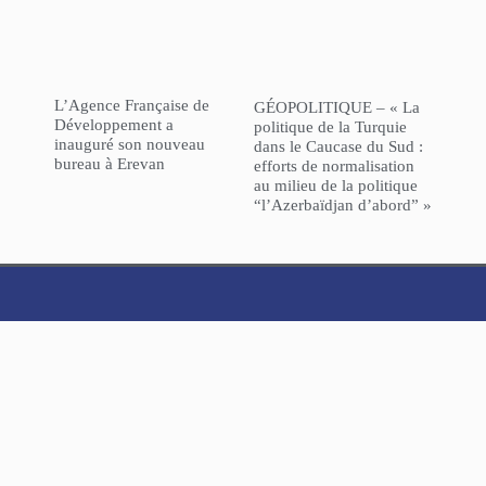
L’Agence Française de
GÉOPOLITIQUE – « La
Développement a
politique de la Turquie
inauguré son nouveau
dans le Caucase du Sud :
bureau à Erevan
efforts de normalisation
au milieu de la politique
“l’Azerbaïdjan d’abord” »
NorHaratch
ARCHIVES