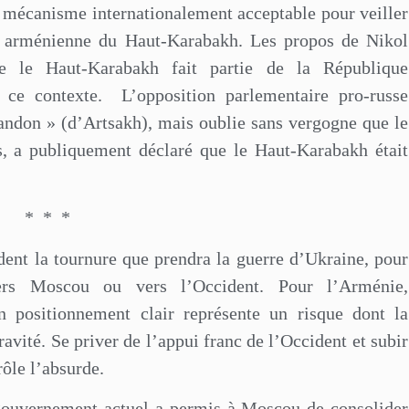
 mécanisme internationalement acceptable pour veiller
ion arménienne du Haut-Karabakh. Les propos de Nikol
ue le Haut-Karabakh fait partie de la République
 ce contexte.
L’opposition parlementaire pro-russe
bandon » (d’Artsakh), mais oublie sans vergogne que le
s, a publiquement déclaré que le Haut-Karabakh était
*
*
*
ent la tournure que prendra la guerre d’Ukraine, pour
vers Moscou ou vers l’Occident. Pour l’Arménie,
n positionnement clair représente un risque dont la
avité. Se priver de l’appui franc de l’Occident et subir
rôle l’absurde.
gouvernement actuel a per
mis à Moscou de consolider