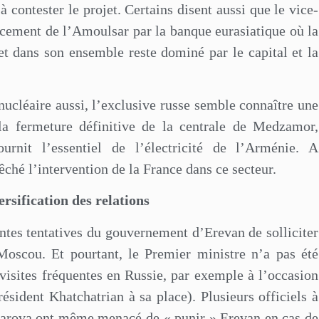
 à contester le projet. Certains disent aussi que le vice-
ncement de l’Amoulsar par la banque eurasiatique où la
et dans son ensemble reste dominé par le capital et la
ucléaire aussi, l’exclusive russe semble connaître une
 la fermeture définitive de la centrale de Medzamor,
rnit l’essentiel de l’électricité de l’Arménie. A
hé l’intervention de la France dans ce secteur.
rsification des relations
ntes tentatives du gouvernement d’Erevan de solliciter
 Moscou. Et pourtant, le Premier ministre n’a pas été
isites fréquentes en Russie, par exemple à l’occasion
ésident Khatchatrian à sa place). Plusieurs officiels à
rova ont même menacé de « punir » Erevan en cas de