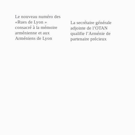
Le nouveau numéro des
«Rues de Lyon »
La secrétaire générale
consacré à la mémoire
adjointe de l’OTAN
arménienne et aux
qualifie l’Arménie de
Arméniens de Lyon
partenaire précieux
L’Agence Française de
GÉOPOLITIQUE – « La
Développement a
politique de la Turquie
inauguré son nouveau
dans le Caucase du Sud :
bureau à Erevan
efforts de normalisation
au milieu de la politique
“l’Azerbaïdjan d’abord” »