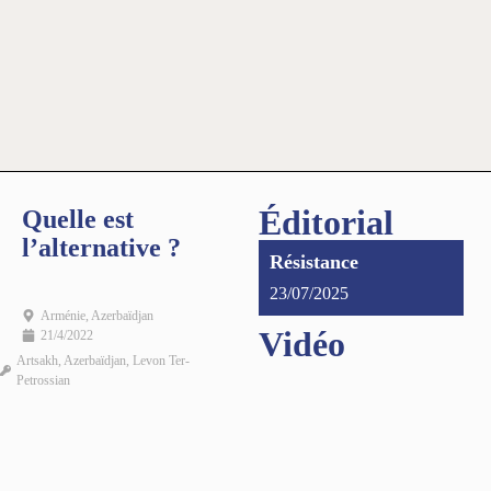
Éditorial
Quelle est
l’alternative ?
Résistance
23/07/2025
Arménie
,
Azerbaïdjan
Vidéo
21/4/2022
Artsakh
,
Azerbaïdjan
,
Levon Ter-
Petrossian