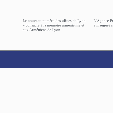
Le nouveau numéro des «Rues de Lyon
L’Agence F
» consacré à la mémoire arménienne et
a inauguré 
aux Arméniens de Lyon
NorHaratch
© 2025 Tous droits réservés