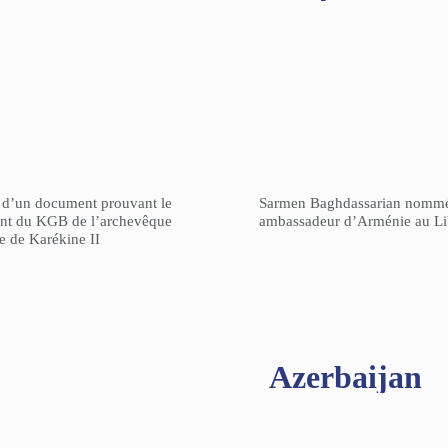
n d’un document prouvant le
Sarmen Baghdassarian nomm
gent du KGB de l’archevêque
ambassadeur d’Arménie au L
re de Karékine II
Azerbaijan