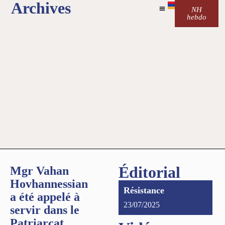
Archives
NH
hebdo
Éditorial
Mgr Vahan
Hovhannessian
Résistance
a été appelé à
23/07/2025
servir dans le
Patriarcat