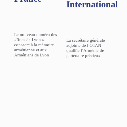
International
Le nouveau numéro des
«Rues de Lyon »
La secrétaire générale
consacré à la mémoire
adjointe de l’OTAN
arménienne et aux
qualifie l’Arménie de
Arméniens de Lyon
partenaire précieux
L’Agence Française de
GÉOPOLITIQUE – « La
Développement a
politique de la Turquie
inauguré son nouveau
dans le Caucase du Sud :
bureau à Erevan
efforts de normalisation
au milieu de la politique
“l’Azerbaïdjan d’abord” »