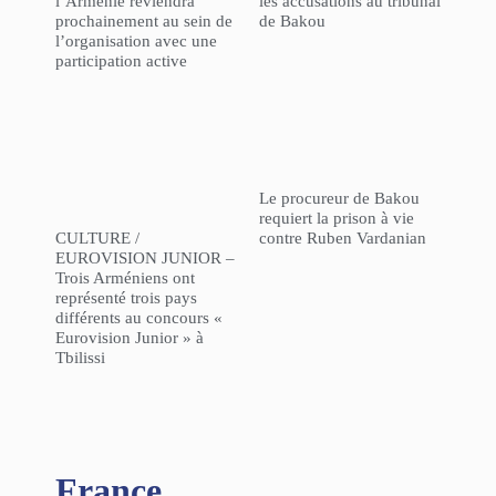
l’Arménie reviendra
les accusations au tribunal
prochainement au sein de
de Bakou
l’organisation avec une
participation active
Le procureur de Bakou
requiert la prison à vie
CULTURE /
contre Ruben Vardanian
EUROVISION JUNIOR –
Trois Arméniens ont
représenté trois pays
différents au concours «
Eurovision Junior » à
Tbilissi
France