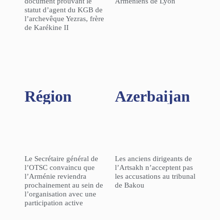
document prouvant le
Arméniens de Lyon
statut d’agent du KGB de
l’archevêque Yezras, frère
de Karékine II
Région​
Azerbaijan
Le Secrétaire général de
Les anciens dirigeants de
l’OTSC convaincu que
l’Artsakh n’acceptent pas
l’Arménie reviendra
les accusations au tribunal
prochainement au sein de
de Bakou
l’organisation avec une
participation active