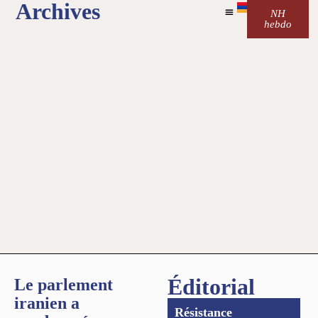
Archives
NH
hebdo
Éditorial
Le parlement
iranien a
Résistance