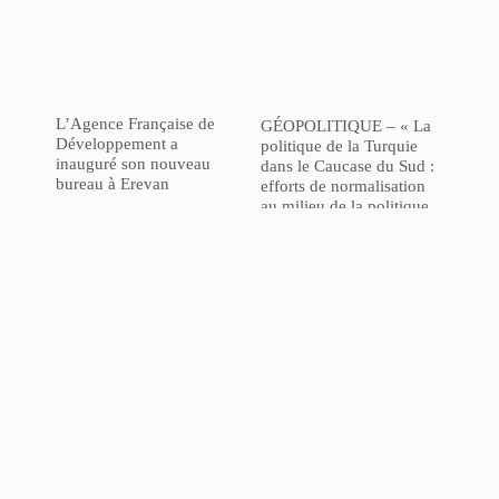
L’Agence Française de
GÉOPOLITIQUE – « La
Développement a
politique de la Turquie
inauguré son nouveau
dans le Caucase du Sud :
bureau à Erevan
efforts de normalisation
au milieu de la politique
“l’Azerbaïdjan d’abord” »
NorHaratch
ARCHIVES