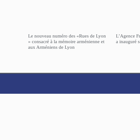
Le nouveau numéro des «Rues de Lyon
L’Agence F
» consacré à la mémoire arménienne et
a inauguré 
aux Arméniens de Lyon
NorHaratch