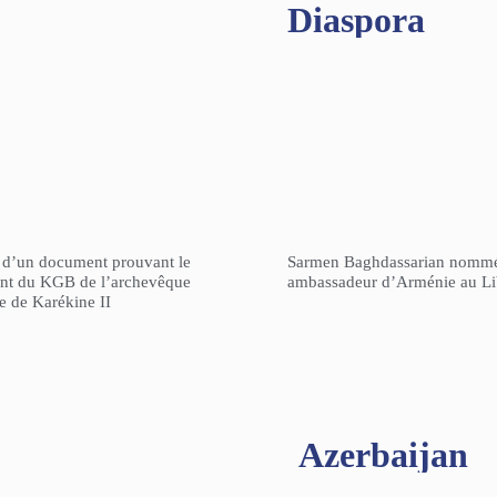
Diaspora
n d’un document prouvant le
Sarmen Baghdassarian nomm
gent du KGB de l’archevêque
ambassadeur d’Arménie au L
re de Karékine II
Azerbaijan