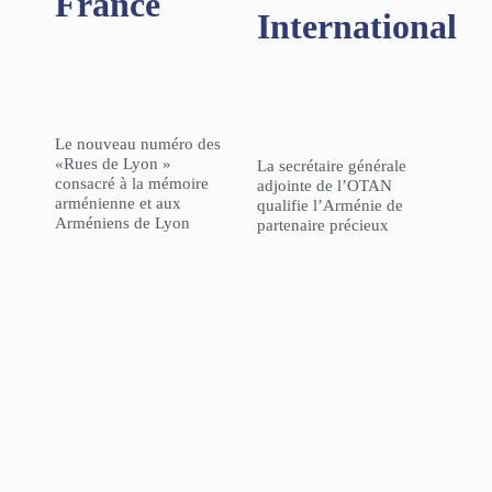
France
International
Le nouveau numéro des
«Rues de Lyon »
La secrétaire générale
consacré à la mémoire
adjointe de l’OTAN
arménienne et aux
qualifie l’Arménie de
Arméniens de Lyon
partenaire précieux
L’Agence Française de
GÉOPOLITIQUE – « La
Développement a
politique de la Turquie
inauguré son nouveau
dans le Caucase du Sud :
bureau à Erevan
efforts de normalisation
au milieu de la politique