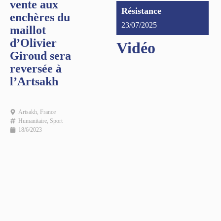
vente aux
Résistance
enchères du
23/07/2025
maillot
d’Olivier
Vidéo
Giroud sera
reversée à
l’Artsakh
Artsakh
,
France
Humanitaire
,
Sport
18/6/2023