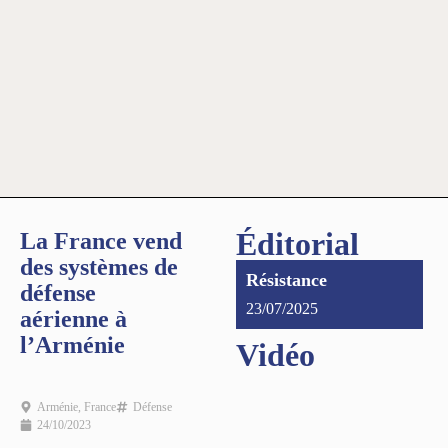
Éditorial
La France vend
des systèmes de
Résistance
défense
23/07/2025
aérienne à
l’Arménie
Vidéo
Arménie
,
France
Défense
24/10/2023