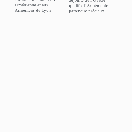
adjointe de l’OTAN
arménienne et aux
qualifie l’Arménie de
Arméniens de Lyon
partenaire précieux
L’Agence Française de
GÉOPOLITIQUE – « La
Développement a
politique de la Turquie
inauguré son nouveau
dans le Caucase du Sud :
bureau à Erevan
efforts de normalisation
au milieu de la politique
“l’Azerbaïdjan d’abord” »
NorHaratch