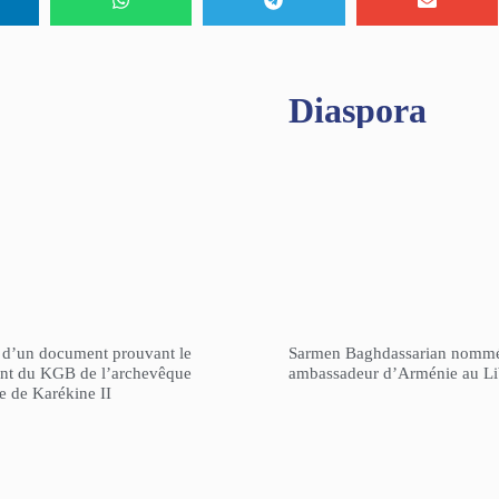
Diaspora
n d’un document prouvant le
Sarmen Baghdassarian nomm
gent du KGB de l’archevêque
ambassadeur d’Arménie au L
re de Karékine II