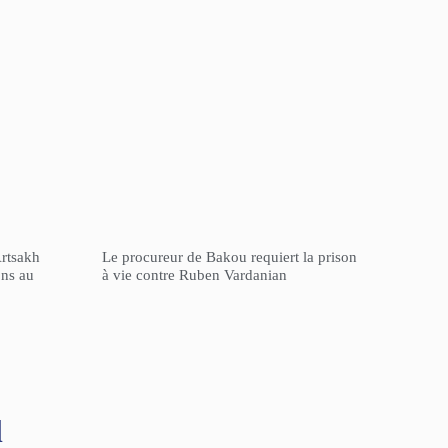
Artsakh
Le procureur de Bakou requiert la prison
ons au
à vie contre Ruben Vardanian
l