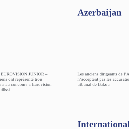
Azerbaijan
 EUROVISION JUNIOR –
Les anciens dirigeants de l’
ens ont représenté trois
n’acceptent pas les accusati
nts au concours « Eurovision
tribunal de Bakou
ilissi
Internationa