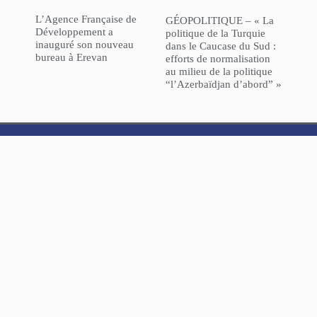
L’Agence Française de
GÉOPOLITIQUE – « La
Développement a
politique de la Turquie
inauguré son nouveau
dans le Caucase du Sud :
bureau à Erevan
efforts de normalisation
au milieu de la politique
“l’Azerbaïdjan d’abord” »
NorHaratch
ARCHIVES
© 2025 Tous droits réservés