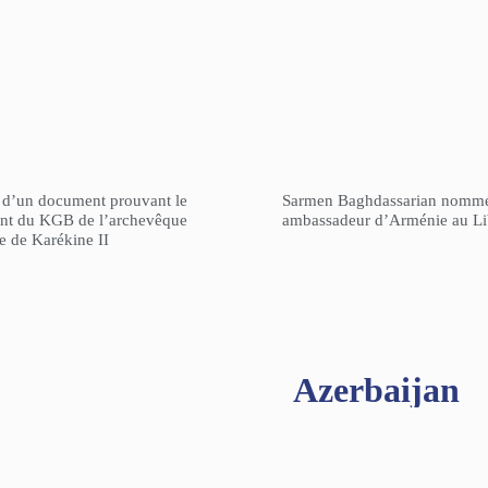
n d’un document prouvant le
Sarmen Baghdassarian nomm
gent du KGB de l’archevêque
ambassadeur d’Arménie au L
re de Karékine II
Azerbaijan