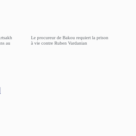
Artsakh
Le procureur de Bakou requiert la prison
ons au
à vie contre Ruben Vardanian
l