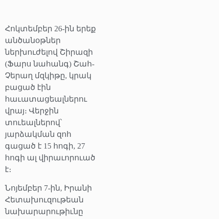
Հոկտեմբեր 26-ին երեք
անծանօթներ
ներխուժելով Շիրազի
(Ֆարս նահանգ) Շահ-
Չերաղ մզկիթը, կրակ
բացած էին
հաւատացեալներու
վրայ։ Վերջին
տուեալներով՝
յարձակման զոհ
գացած է 15 հոգի, 27
հոգի ալ վիրաւորուած
է։
Նոյեմբեր 7-ին, Իրանի
Հետախուզութեան
նախարարութիւնը