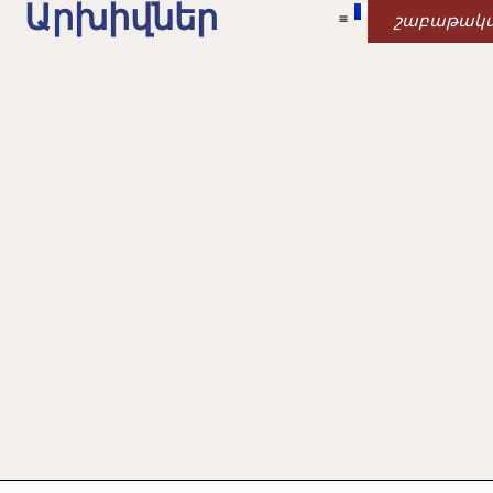
Արխիվներ
շաբաթակ