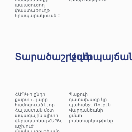
ապացուցող
փաստաթուղթ
հրապարակուած է
Տարածաշրջան
Ազէրպայճա
ՀԱՊԿ-ի ընդհ.
Պաքուի
քարտուղարը
դատախազը կը
համոզուած է, որ
պահանջէ Ռուբէն
Հայաստան մօտ
Վարդանեանի
ապագային պիտի
ցմահ
վերադառնայ ՀԱՊԿ,
բանտարկութիւնը
աշխուժ
մասնակցութեամբ