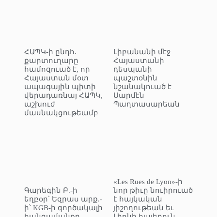
ՀԱՊԿ-ի ընդհ.
Լիբանանի մէջ
քարտուղարը
Հայաստանի
համոզուած է, որ
դեսպանի
Հայաստան մօտ
պաշտօնին
ապագային պիտի
նշանակուած է
վերադառնայ ՀԱՊԿ,
Սարմէն
աշխուժ
Պաղտասարեան
մասնակցութեամբ
«Les Rues de Lyon»-ի
Գարեգին Բ.-ի
նոր թիւը նուիրուած
եղբօր՝ Եզրաս արք.-
է հայկական
ի՝ KGB-ի գործակալի
յիշողութեան եւ
հանգամանքը
Լիոնի հայերուն