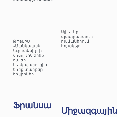
Ալիեւ կը
պատրաստուի
ԹԻՖԼԻՍ –
համաներում
«Մանկական
հռչակելու
Եւրոտեսիլ»-ի
մրցոյթին երեք
հայեր
ներկայացուցին
երեք տարբեր
երկիրներ
Ֆրանսա
Միջազգայի