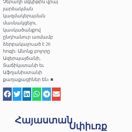
Չերաղի մզկիթին վրայ
յարձակման
կազմակերպման
մասնակցելու
կասկածանքով
ընդհանուր առմամբ
ձերբակալուած է 26
հոգի։ Անոնք բոլորը
Ազերպայճանի,
Տաճիկստանի եւ
Աֆղանիստանի
քաղաքացիներ են։ ■
Հայաստան
Սփիւռք