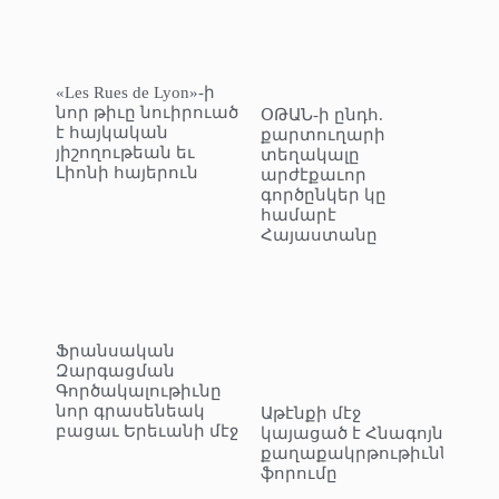
«Les Rues de Lyon»-ի
նոր թիւը նուիրուած
ՕԹԱՆ-ի ընդհ.
է հայկական
քարտուղարի
յիշողութեան եւ
տեղակալը
Լիոնի հայերուն
արժէքաւոր
գործընկեր կը
համարէ
Հայաստանը
Ֆրանսական
Զարգացման
Գործակալութիւնը
նոր գրասենեակ
Աթէնքի մէջ
բացաւ Երեւանի մէջ
կայացած է Հնագոյն
քաղաքակրթութիւններու
ֆորումը