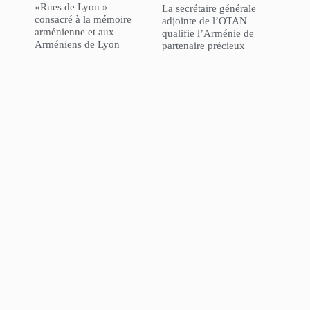
«Rues de Lyon »
La secrétaire générale
consacré à la mémoire
adjointe de l’OTAN
arménienne et aux
qualifie l’Arménie de
Arméniens de Lyon
partenaire précieux
L’Agence Française de
GÉOPOLITIQUE – « La
Développement a
politique de la Turquie
inauguré son nouveau
dans le Caucase du Sud :
bureau à Erevan
efforts de normalisation
au milieu de la politique
“l’Azerbaïdjan d’abord” »