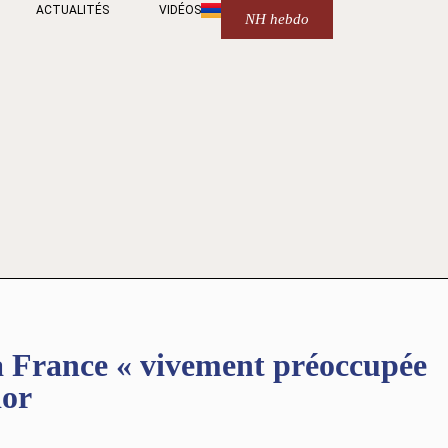
ACTUALITÉS
VIDÉOS
NH hebdo
ance « vivement préoccupée
dor