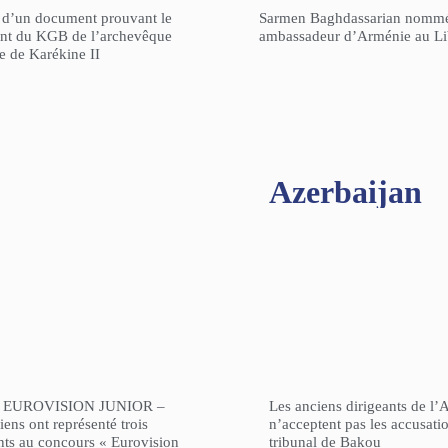
n d’un document prouvant le
Sarmen Baghdassarian nomm
gent du KGB de l’archevêque
ambassadeur d’Arménie au L
re de Karékine II
Azerbaijan
 EUROVISION JUNIOR –
Les anciens dirigeants de l’
ens ont représenté trois
n’acceptent pas les accusati
nts au concours « Eurovision
tribunal de Bakou