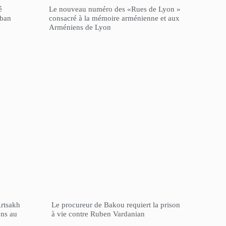
é
Le nouveau numéro des «Rues de Lyon »
iban
consacré à la mémoire arménienne et aux
Arméniens de Lyon
Artsakh
Le procureur de Bakou requiert la prison
ons au
à vie contre Ruben Vardanian