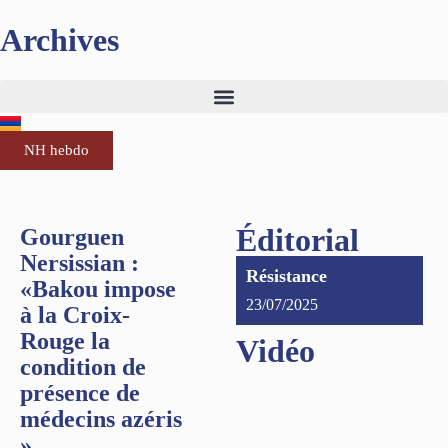
Archives
NH hebdo
Éditorial
Gourguen
Nersissian :
Résistance
«Bakou impose
23/07/2025
à la Croix-
Rouge la
Vidéo
condition de
présence de
médecins azéris
»