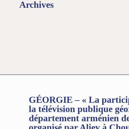
Archives
GÉORGIE – « La particip
la télévision publique gé
département arménien de
organisé par Aliev à Chou