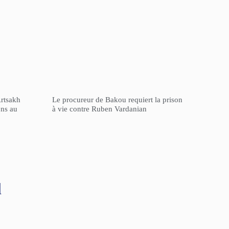
Artsakh
Le procureur de Bakou requiert la prison
ons au
à vie contre Ruben Vardanian
l