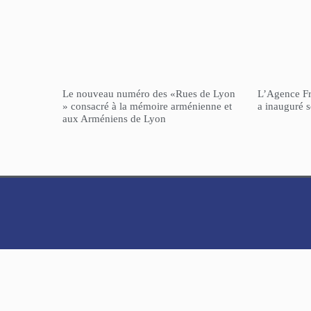
Le nouveau numéro des «Rues de Lyon
L’Agence F
» consacré à la mémoire arménienne et
a inauguré 
aux Arméniens de Lyon
NorHaratch