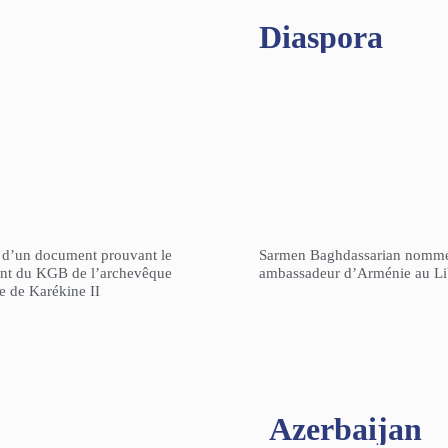
Diaspora
n d’un document prouvant le
Sarmen Baghdassarian nomm
gent du KGB de l’archevêque
ambassadeur d’Arménie au L
re de Karékine II
Azerbaijan