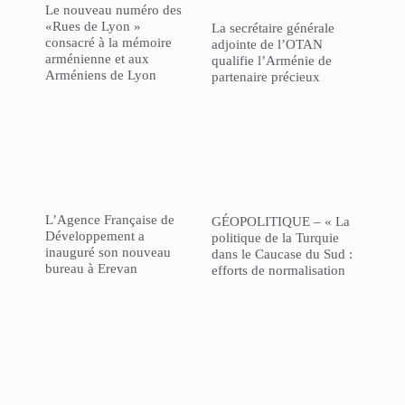
Le nouveau numéro des
«Rues de Lyon »
La secrétaire générale
consacré à la mémoire
adjointe de l’OTAN
arménienne et aux
qualifie l’Arménie de
Arméniens de Lyon
partenaire précieux
L’Agence Française de
GÉOPOLITIQUE – « La
Développement a
politique de la Turquie
inauguré son nouveau
dans le Caucase du Sud :
bureau à Erevan
efforts de normalisation
au milieu de la politique
“l’Azerbaïdjan d’abord” »