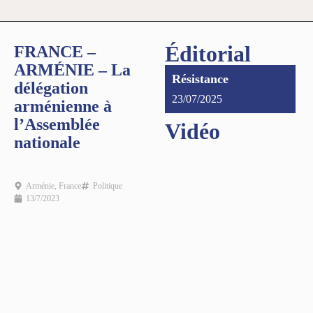
Éditorial
FRANCE –
ARMÉNIE – La
Résistance
délégation
23/07/2025
arménienne à
l’Assemblée
Vidéo
nationale
Arménie
,
France
Politique
13/7/2023