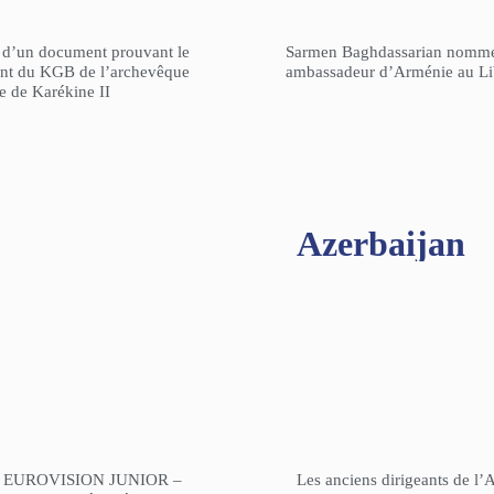
n d’un document prouvant le
Sarmen Baghdassarian nomm
gent du KGB de l’archevêque
ambassadeur d’Arménie au L
re de Karékine II
Azerbaijan
 EUROVISION JUNIOR –
Les anciens dirigeants de l’