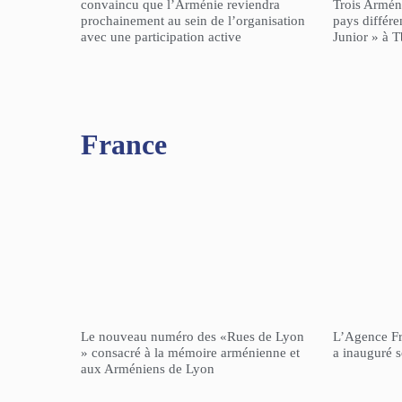
convaincu que l’Arménie reviendra
Trois Arméni
prochainement au sein de l’organisation
pays différe
avec une participation active
Junior » à Tb
France
Le nouveau numéro des «Rues de Lyon
L’Agence F
» consacré à la mémoire arménienne et
a inauguré 
aux Arméniens de Lyon