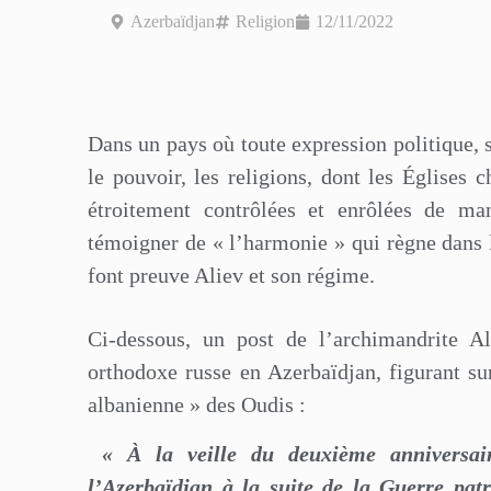
Azerbaïdjan
Religion
12/11/2022
Dans un pays où toute expression politique, s
le pouvoir, les religions, dont les Églises c
étroitement contrôlées et enrôlées de ma
témoigner de « l’harmonie » qui règne dans la
font preuve Aliev et son régime.
Ci-dessous, un post de l’archimandrite A
orthodoxe russe en Azerbaïdjan, figurant s
albanienne » des Oudis :
« À la veille du deuxième anniversaire
l’Azerbaïdjan à la suite de la Guerre pat