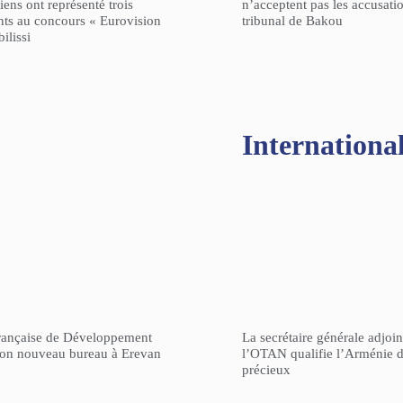
ens ont représenté trois
n’acceptent pas les accusati
nts au concours « Eurovision
tribunal de Bakou
ilissi
Internationa
rançaise de Développement
La secrétaire générale adjoin
son nouveau bureau à Erevan
l’OTAN qualifie l’Arménie d
précieux