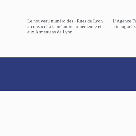
Le nouveau numéro des «Rues de Lyon
L’Agence F
» consacré à la mémoire arménienne et
a inauguré 
aux Arméniens de Lyon
NorHaratch
© 2025 Tous droits réservés