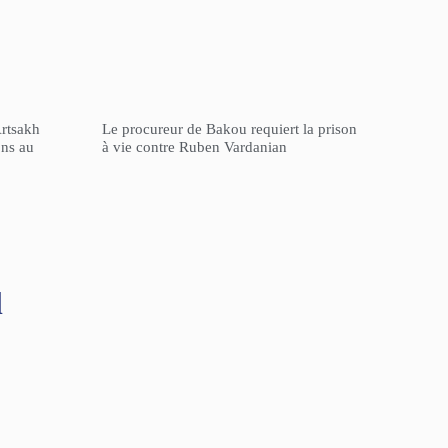
Artsakh
Le procureur de Bakou requiert la prison
ons au
à vie contre Ruben Vardanian
l