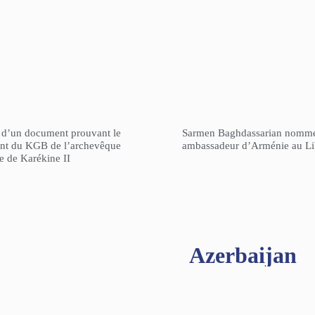
n d’un document prouvant le
Sarmen Baghdassarian nomm
gent du KGB de l’archevêque
ambassadeur d’Arménie au L
re de Karékine II
Azerbaijan