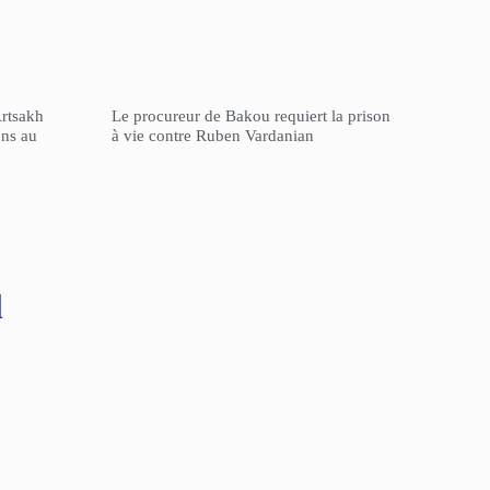
Artsakh
Le procureur de Bakou requiert la prison
ons au
à vie contre Ruben Vardanian
l