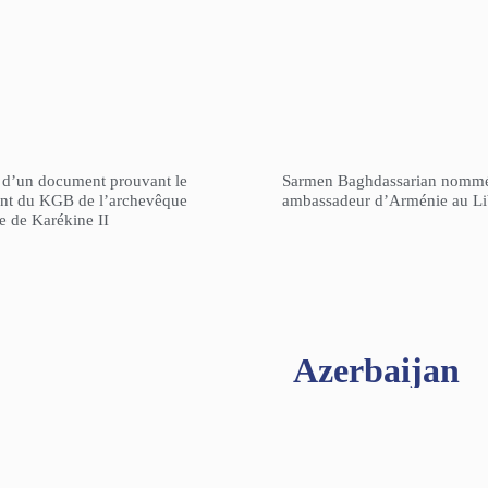
n d’un document prouvant le
Sarmen Baghdassarian nomm
gent du KGB de l’archevêque
ambassadeur d’Arménie au L
re de Karékine II
Azerbaijan