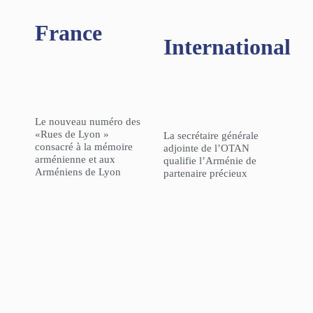
France
International
Le nouveau numéro des
«Rues de Lyon »
La secrétaire générale
consacré à la mémoire
adjointe de l’OTAN
arménienne et aux
qualifie l’Arménie de
Arméniens de Lyon
partenaire précieux
L’Agence Française de
GÉOPOLITIQUE – « La
Développement a
politique de la Turquie
inauguré son nouveau
dans le Caucase du Sud :