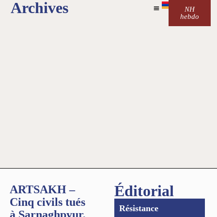
Archives
NH
hebdo
Éditorial
ARTSAKH –
Cinq civils tués
Résistance
à Sarnaghpyur,