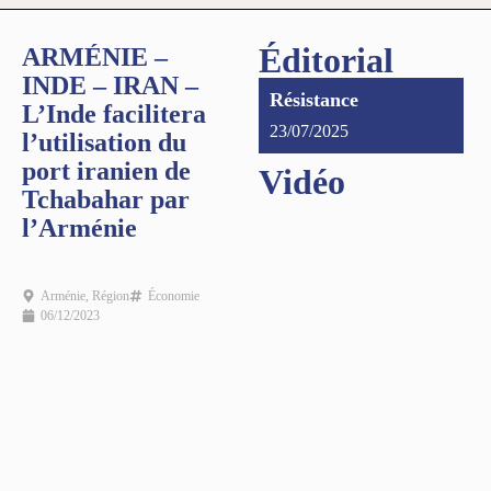
Éditorial
ARMÉNIE –
INDE – IRAN –
Résistance
L’Inde facilitera
23/07/2025
l’utilisation du
port iranien de
Vidéo
Tchabahar par
l’Arménie
Arménie
,
Région
Économie
06/12/2023