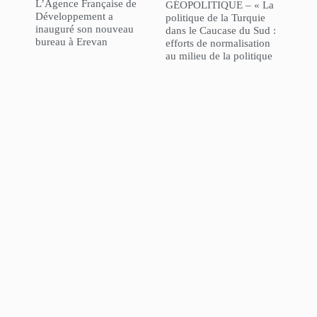
L’Agence Française de
GÉOPOLITIQUE – « La
Développement a
politique de la Turquie
inauguré son nouveau
dans le Caucase du Sud :
bureau à Erevan
efforts de normalisation
au milieu de la politique
“l’Azerbaïdjan d’abord” »
NorHaratch
ARCHIVES
© 2025 Tous droits réservés