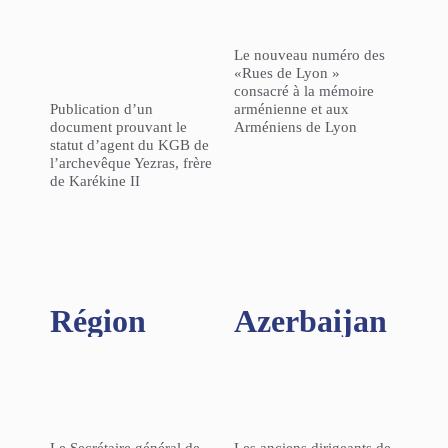
Le nouveau numéro des
«Rues de Lyon »
consacré à la mémoire
Publication d’un
arménienne et aux
document prouvant le
Arméniens de Lyon
statut d’agent du KGB de
l’archevêque Yezras, frère
de Karékine II
Région​
Azerbaijan
Le Secrétaire général de
Les anciens dirigeants de