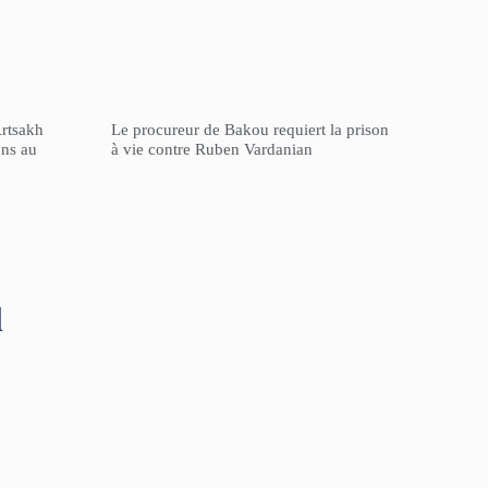
Artsakh
Le procureur de Bakou requiert la prison
ons au
à vie contre Ruben Vardanian
l