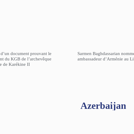
n d’un document prouvant le
Sarmen Baghdassarian nomm
gent du KGB de l’archevêque
ambassadeur d’Arménie au L
re de Karékine II
Azerbaijan