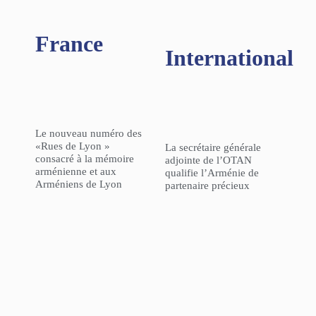
France
International
Le nouveau numéro des
«Rues de Lyon »
La secrétaire générale
consacré à la mémoire
adjointe de l’OTAN
arménienne et aux
qualifie l’Arménie de
Arméniens de Lyon
partenaire précieux
L’Agence Française de
GÉOPOLITIQUE – « La
Développement a
politique de la Turquie