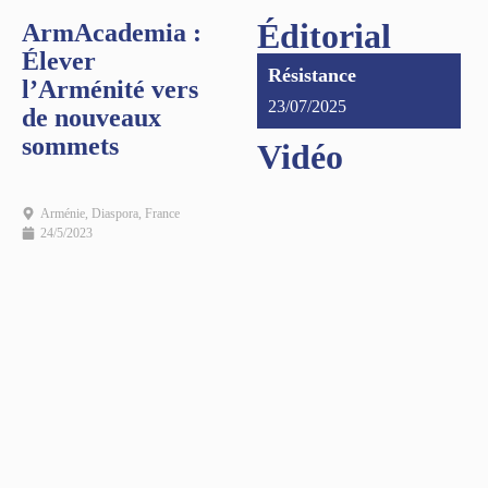
Éditorial
ArmAcademia :
Élever
Résistance
l’Arménité vers
23/07/2025
de nouveaux
sommets
Vidéo
Arménie
,
Diaspora
,
France
24/5/2023