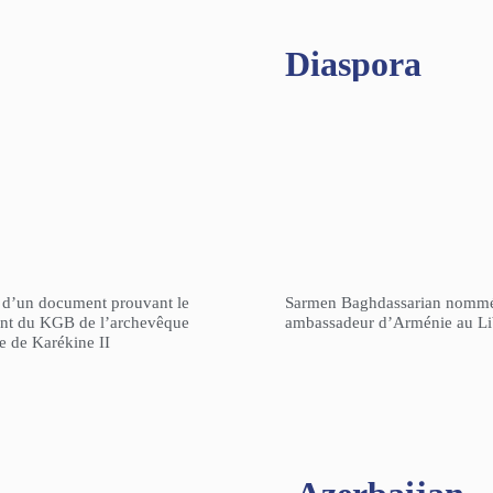
Diaspora
n d’un document prouvant le
Sarmen Baghdassarian nomm
gent du KGB de l’archevêque
ambassadeur d’Arménie au L
re de Karékine II