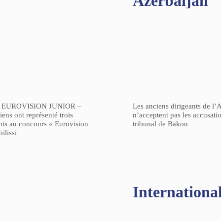
Azerbaijan
 EUROVISION JUNIOR –
Les anciens dirigeants de l’
ens ont représenté trois
n’acceptent pas les accusati
nts au concours « Eurovision
tribunal de Bakou
ilissi
Internationa