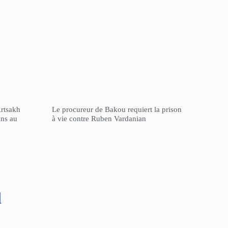
Artsakh
Le procureur de Bakou requiert la prison
ons au
à vie contre Ruben Vardanian
l