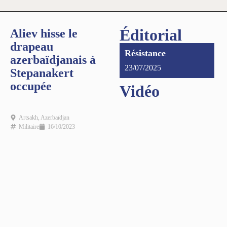
Éditorial
Aliev hisse le
drapeau
Résistance
azerbaïdjanais à
23/07/2025
Stepanakert
occupée
Vidéo
Artsakh
,
Azerbaïdjan
Militaire
16/10/2023