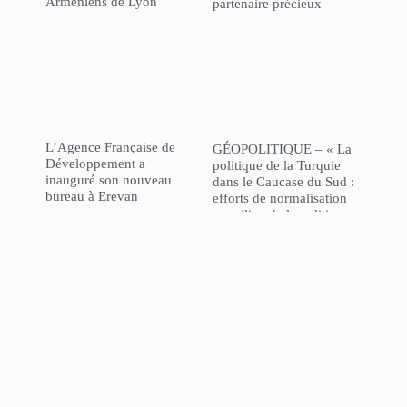
Arméniens de Lyon
partenaire précieux
L’Agence Française de
GÉOPOLITIQUE – « La
Développement a
politique de la Turquie
inauguré son nouveau
dans le Caucase du Sud :
bureau à Erevan
efforts de normalisation
au milieu de la politique
“l’Azerbaïdjan d’abord” »
NorHaratch