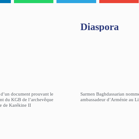
Diaspora
n d’un document prouvant le
Sarmen Baghdassarian nomm
gent du KGB de l’archevêque
ambassadeur d’Arménie au L
re de Karékine II