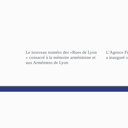
Le nouveau numéro des «Rues de Lyon
L’Agence F
» consacré à la mémoire arménienne et
a inauguré 
aux Arméniens de Lyon
NorHaratch