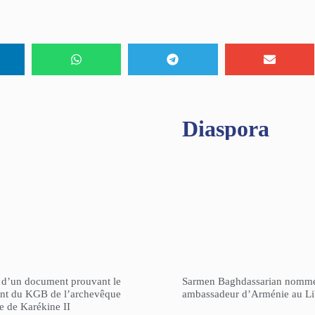
Diaspora
n d’un document prouvant le
Sarmen Baghdassarian nomm
gent du KGB de l’archevêque
ambassadeur d’Arménie au L
re de Karékine II