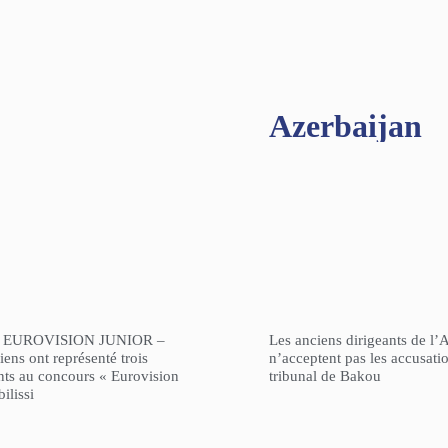
Azerbaijan
 EUROVISION JUNIOR –
Les anciens dirigeants de l’
ens ont représenté trois
n’acceptent pas les accusati
nts au concours « Eurovision
tribunal de Bakou
ilissi