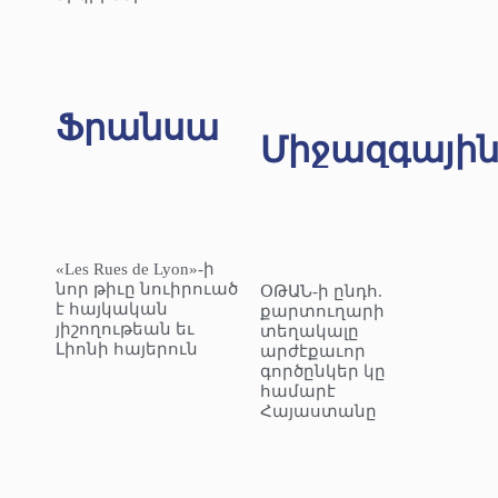
Ֆրանսա
Միջազգայի
«Les Rues de Lyon»-ի
նոր թիւը նուիրուած
ՕԹԱՆ-ի ընդհ.
է հայկական
քարտուղարի
յիշողութեան եւ
տեղակալը
Լիոնի հայերուն
արժէքաւոր
գործընկեր կը
համարէ
Հայաստանը