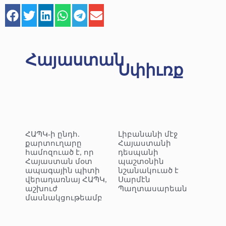
Հայաստան
Սփիւռք
ՀԱՊԿ-ի ընդհ.
Լիբանանի մէջ
քարտուղարը
Հայաստանի
համոզուած է, որ
դեսպանի
Հայաստան մօտ
պաշտօնին
ապագային պիտի
նշանակուած է
վերադառնայ ՀԱՊԿ,
Սարմէն
աշխուժ
Պաղտասարեան
մասնակցութեամբ