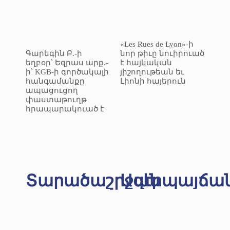
«Les Rues de Lyon»-ի
Գարեգին Բ.-ի
նոր թիւը նուիրուած
եղբօր՝ Եզրաս արք.-
է հայկական
ի՝ KGB-ի գործակալի
յիշողութեան եւ
հանգամանքը
Լիոնի հայերուն
ապացուցող
փաստաթուղթ
հրապարակուած է
Տարածաշրջան
Ազէրպայճա