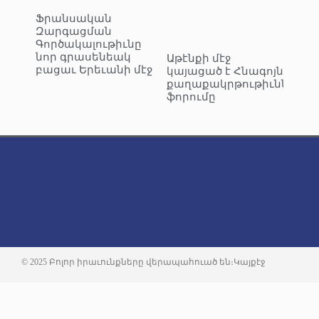
Ֆրանսական
Զարգացման
Գործակալութիւնը
նոր գրասենեակ
Աթէնքի մէջ
բացաւ Երեւանի մէջ
կայացած է Հնագոյն
քաղաքակրթութիւններու
ֆորումը
© 2025 Բոլոր իրաւունքները վերապահուած են։
Կայքէջ