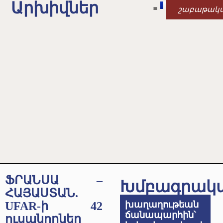
Արխիվներ
շաբաթակ
ՖՐԱՆՍԱ –
Խմբագրակ
ՀԱՅԱՍՏԱՆ.
UFAR-ի 42
խաղաղութեան
ճանապարհին՝
ուսանողներ