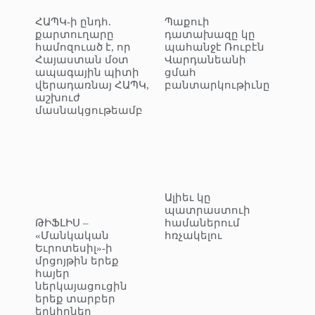
ՀԱՊԿ-ի ընդհ.
Պաքուի
քարտուղարը
դատախազը կը
համոզուած է, որ
պահանջէ Ռուբէն
Հայաստան մօտ
Վարդանեանի
ապագային պիտի
ցմահ
վերադառնայ ՀԱՊԿ,
բանտարկութիւնը
աշխուժ
մասնակցութեամբ
Ալիեւ կը
պատրաստուի
ԹԻՖԼԻՍ –
համաներում
«Մանկական
հռչակելու
Եւրոտեսիլ»-ի
մրցոյթին երեք
հայեր
ներկայացուցին
երեք տարբեր
երկիրներ