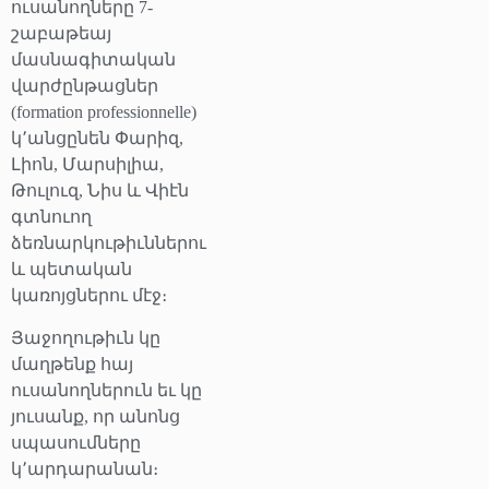
ուսանողները 7-
շաբաթեայ
մասնագիտական
վարժընթացներ
(formation professionnelle)
կ՚անցընեն Փարիզ,
Լիոն, Մարսիլիա,
Թուլուզ, Նիս և Վիէն
գտնուող
ձեռնարկութիւններու
և պետական
կառոյցներու մէջ։
Յաջողութիւն կը
մաղթենք հայ
ուսանողներուն եւ կը
յուսանք, որ անոնց
սպասումները
կ՚արդարանան։