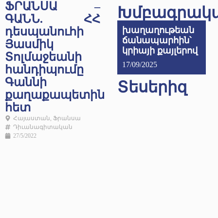
ՖՐԱՆՍԱ –
Խմբագրակ
ԳԱՆՆ. ՀՀ
դեսպանուհի
խաղաղութեան
ճանապարհին՝
Յասմիկ
կրիայի քայլերով
Տոլմաջեանի
17/09/2025
հանդիպումը
Գաննի
Տեսերիզ
քաղաքապետին
հետ
Հայաստան
,
Ֆրանսա
Դիւանագիտական
27/5/2022