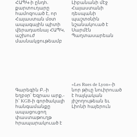
ՀԱՊԿ-ի ընդհ.
Լիբանանի մէջ
քարտուղարը
Հայաստանի
համոզուած է, որ
դեսպանի
Հայաստան մօտ
պաշտօնին
ապագային պիտի
նշանակուած է
վերադառնայ ՀԱՊԿ,
Սարմէն
աշխուժ
Պաղտասարեան
մասնակցութեամբ
«Les Rues de Lyon»-ի
Գարեգին Բ.-ի
նոր թիւը նուիրուած
եղբօր՝ Եզրաս արք.-
է հայկական
ի՝ KGB-ի գործակալի
յիշողութեան եւ
հանգամանքը
Լիոնի հայերուն
ապացուցող
փաստաթուղթ
հրապարակուած է