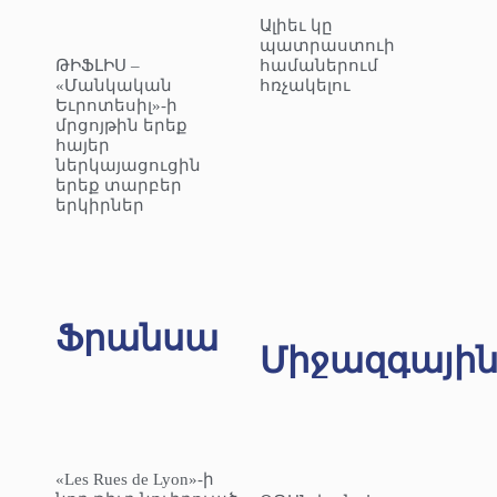
Ալիեւ կը
պատրաստուի
ԹԻՖԼԻՍ –
համաներում
«Մանկական
հռչակելու
Եւրոտեսիլ»-ի
մրցոյթին երեք
հայեր
ներկայացուցին
երեք տարբեր
երկիրներ
Ֆրանսա
Միջազգայի
«Les Rues de Lyon»-ի