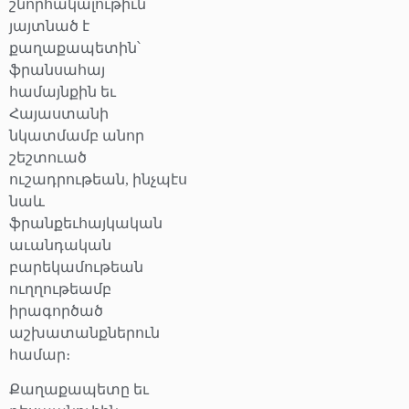
շնորհակալութիւն
յայտնած է
քաղաքապետին՝
ֆրանսահայ
համայնքին եւ
Հայաստանի
նկատմամբ անոր
շեշտուած
ուշադրութեան, ինչպէս
նաև
ֆրանքեւհայկական
աւանդական
բարեկամութեան
ուղղութեամբ
իրագործած
աշխատանքներուն
համար։
Քաղաքապետը եւ