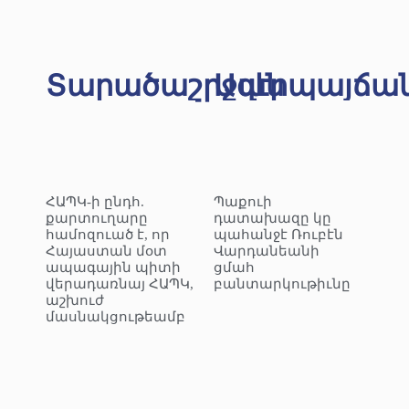
Տարածաշրջան
Ազէրպայճա
ՀԱՊԿ-ի ընդհ.
Պաքուի
քարտուղարը
դատախազը կը
համոզուած է, որ
պահանջէ Ռուբէն
Հայաստան մօտ
Վարդանեանի
ապագային պիտի
ցմահ
վերադառնայ ՀԱՊԿ,
բանտարկութիւնը
աշխուժ
մասնակցութեամբ