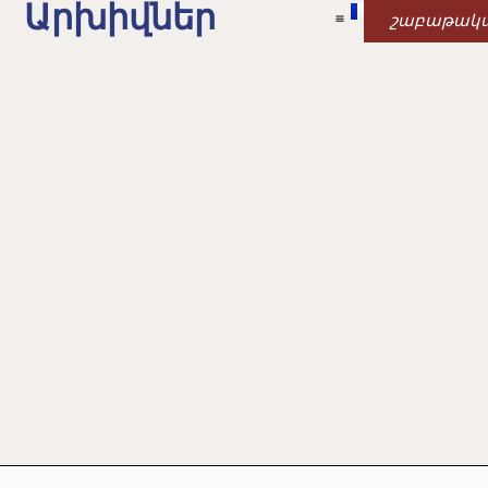
Արխիվներ
շաբաթակ