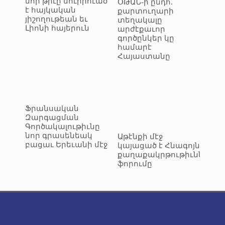
նոր թիւը նուիրուած
ՕԹԱՆ-ի ընդհ.
է հայկական
քարտուղարի
յիշողութեան եւ
տեղակալը
Լիոնի հայերուն
արժէքաւոր
գործընկեր կը
համարէ
Հայաստանը
Ֆրանսական
Զարգացման
Գործակալութիւնը
նոր գրասենեակ
Աթէնքի մէջ
բացաւ Երեւանի մէջ
կայացած է Հնագոյն
քաղաքակրթութիւններու
ֆորումը