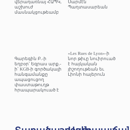
վերադառնայ ՀԱՊԿ,
Սարմէն
աշխուժ
Պաղտասարեան
մասնակցութեամբ
«Les Rues de Lyon»-ի
Գարեգին Բ.-ի
նոր թիւը նուիրուած
եղբօր՝ Եզրաս արք.-
է հայկական
ի՝ KGB-ի գործակալի
յիշողութեան եւ
հանգամանքը
Լիոնի հայերուն
ապացուցող
փաստաթուղթ
հրապարակուած է