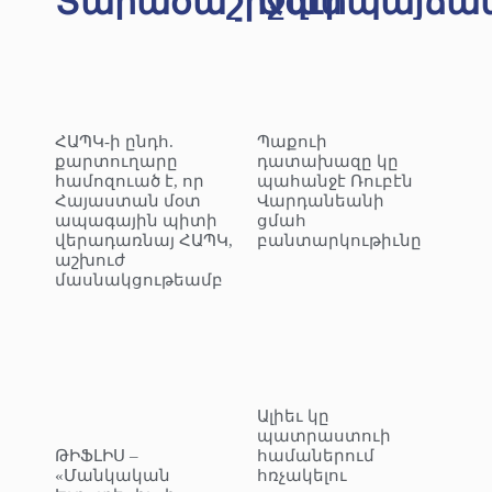
Տարածաշրջան
Ազէրպայճա
ՀԱՊԿ-ի ընդհ.
Պաքուի
քարտուղարը
դատախազը կը
համոզուած է, որ
պահանջէ Ռուբէն
Հայաստան մօտ
Վարդանեանի
ապագային պիտի
ցմահ
վերադառնայ ՀԱՊԿ,
բանտարկութիւնը
աշխուժ
մասնակցութեամբ
Ալիեւ կը
պատրաստուի
ԹԻՖԼԻՍ –
համաներում
«Մանկական
հռչակելու