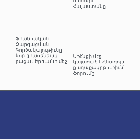
համարէ
Հայաստանը
Ֆրանսական
Զարգացման
Գործակալութիւնը
նոր գրասենեակ
Աթէնքի մէջ
բացաւ Երեւանի մէջ
կայացած է Հնագոյն
քաղաքակրթութիւններու
ֆորումը