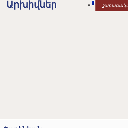
Արխիվներ
շաբաթակ