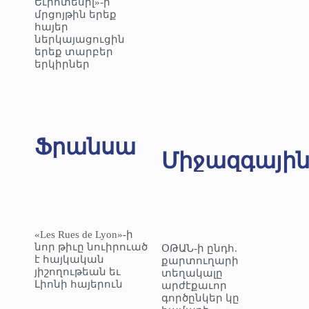
Եւրոտեսիլ»-ի
մրցոյթին երեք
հայեր
ներկայացուցին
երեք տարբեր
երկիրներ
Ֆրանսա
Միջազգայի
«Les Rues de Lyon»-ի
նոր թիւը նուիրուած
ՕԹԱՆ-ի ընդհ.
է հայկական
քարտուղարի
յիշողութեան եւ
տեղակալը
Լիոնի հայերուն
արժէքաւոր
գործընկեր կը