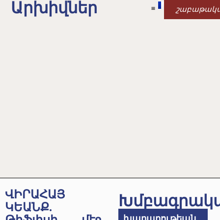
Արխիվներ
շաբաթակ
ՎԻՐԱՀԱՅ
Խմբագրակ
ԿԵԱՆՔ.
խաղաղութեան