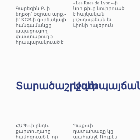
«Les Rues de Lyon»-ի
Գարեգին Բ.-ի
նոր թիւը նուիրուած
եղբօր՝ Եզրաս արք.-
է հայկական
ի՝ KGB-ի գործակալի
յիշողութեան եւ
հանգամանքը
Լիոնի հայերուն
ապացուցող
փաստաթուղթ
հրապարակուած է
Տարածաշրջան
Ազէրպայճա
ՀԱՊԿ-ի ընդհ.
Պաքուի
քարտուղարը
դատախազը կը
համոզուած է, որ
պահանջէ Ռուբէն