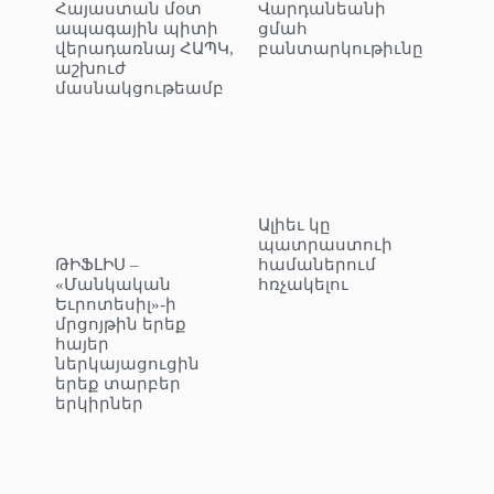
Հայաստան մօտ
Վարդանեանի
ապագային պիտի
ցմահ
վերադառնայ ՀԱՊԿ,
բանտարկութիւնը
աշխուժ
մասնակցութեամբ
Ալիեւ կը
պատրաստուի
ԹԻՖԼԻՍ –
համաներում
«Մանկական
հռչակելու
Եւրոտեսիլ»-ի
մրցոյթին երեք
հայեր
ներկայացուցին
երեք տարբեր
երկիրներ