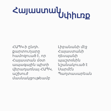
Հայաստան
Սփիւռք
ՀԱՊԿ-ի ընդհ.
Լիբանանի մէջ
քարտուղարը
Հայաստանի
համոզուած է, որ
դեսպանի
Հայաստան մօտ
պաշտօնին
ապագային պիտի
նշանակուած է
վերադառնայ ՀԱՊԿ,
Սարմէն
աշխուժ
Պաղտասարեան
մասնակցութեամբ