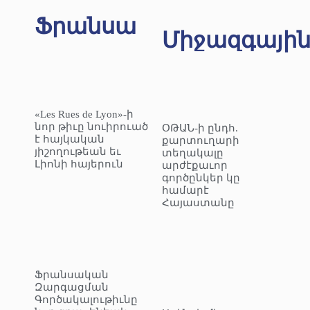
Ֆրանսա
Միջազգայի
«Les Rues de Lyon»-ի
նոր թիւը նուիրուած
ՕԹԱՆ-ի ընդհ.
է հայկական
քարտուղարի
յիշողութեան եւ
տեղակալը
Լիոնի հայերուն
արժէքաւոր
գործընկեր կը
համարէ
Հայաստանը
Ֆրանսական
Զարգացման
Գործակալութիւնը