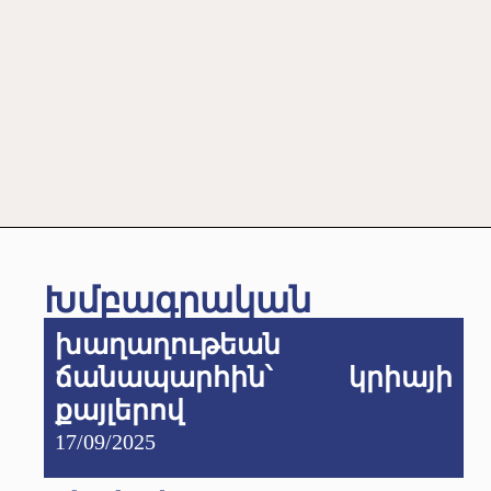
Խմբագրական
խաղաղութեան
ճանապարհին՝ կրիայի
քայլերով
17/09/2025