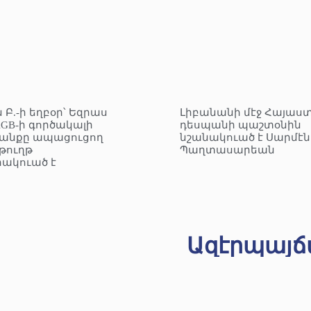
 Բ.-ի եղբօր՝ Եզրաս
Լիբանանի մէջ Հայաս
KGB-ի գործակալի
դեսպանի պաշտօնին
անքը ապացուցող
նշանակուած է Սարմէն
ուղթ
Պաղտասարեան
ակուած է
Ազէրպայճ