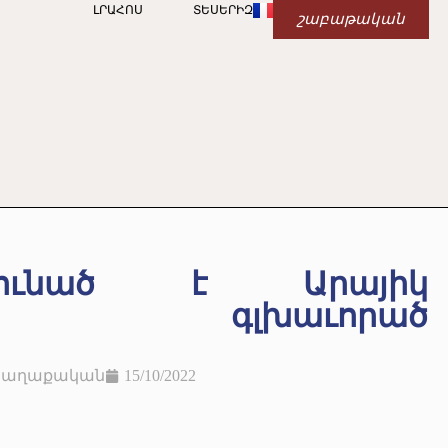
ԼՐԱՀՈՍ
ՏԵՍԵՐԻԶ
շաբաթական
դունած է Արայիկ
անի գլխաւորած
Քաղաքական
15/10/2022