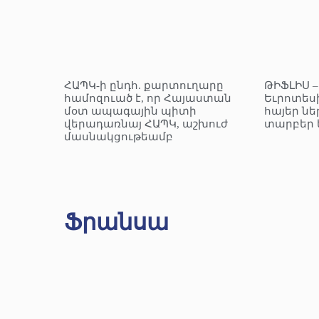
ՀԱՊԿ-ի ընդհ. քարտուղարը
ԹԻՖԼԻՍ 
համոզուած է, որ Հայաստան
Եւրոտեսի
մօտ ապագային պիտի
հայեր նե
վերադառնայ ՀԱՊԿ, աշխուժ
տարբեր 
մասնակցութեամբ
Ֆրանսա