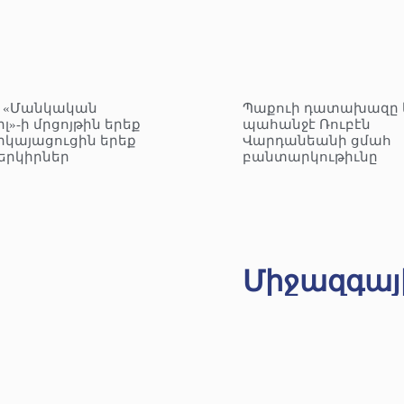
– «Մանկական
Պաքուի դատախազը 
լ»-ի մրցոյթին երեք
պահանջէ Ռուբէն
րկայացուցին երեք
Վարդանեանի ցմահ
երկիրներ
բանտարկութիւնը
Միջազգայ