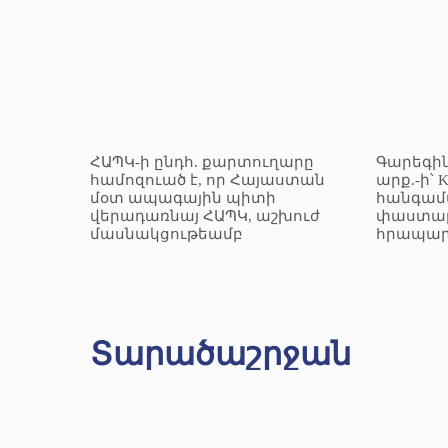
ՀԱՊԿ-ի ընդհ. քարտուղարը
Գարեգին
համոզուած է, որ Հայաստան
արք.-ի՝ 
մօտ ապագային պիտի
հանգամ
վերադառնայ ՀԱՊԿ, աշխուժ
փաստաթ
մասնակցութեամբ
հրապար
Տարածաշրջան