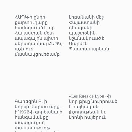
ՀԱՊԿ-ի ընդհ.
Լիբանանի մէջ
քարտուղարը
Հայաստանի
համոզուած է, որ
դեսպանի
Հայաստան մօտ
պաշտօնին
ապագային պիտի
նշանակուած է
վերադառնայ ՀԱՊԿ,
Սարմէն
աշխուժ
Պաղտասարեան
մասնակցութեամբ
«Les Rues de Lyon»-ի
Գարեգին Բ.-ի
նոր թիւը նուիրուած
եղբօր՝ Եզրաս արք.-
է հայկական
ի՝ KGB-ի գործակալի
յիշողութեան եւ
հանգամանքը
Լիոնի հայերուն
ապացուցող
փաստաթուղթ