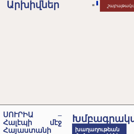
Արխիվներ
շաբաթակ
ՍՈՒՐԻԱ –
Խմբագրակ
Հալէպի մէջ
Հայաստանի
խաղաղութեան