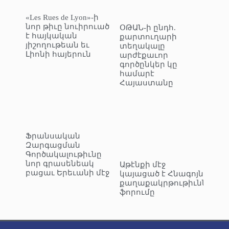
«Les Rues de Lyon»-ի
նոր թիւը նուիրուած
ՕԹԱՆ-ի ընդհ.
է հայկական
քարտուղարի
յիշողութեան եւ
տեղակալը
Լիոնի հայերուն
արժէքաւոր
գործընկեր կը
համարէ
Հայաստանը
Ֆրանսական
Զարգացման
Գործակալութիւնը
նոր գրասենեակ
Աթէնքի մէջ
բացաւ Երեւանի մէջ
կայացած է Հնագոյն
քաղաքակրթութիւններու
ֆորումը