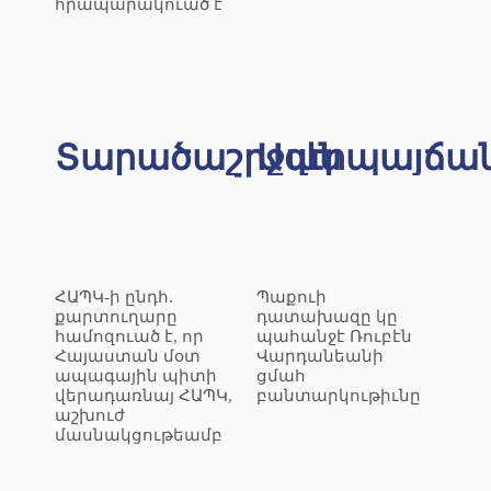
հրապարակուած է
Տարածաշրջան
Ազէրպայճա
ՀԱՊԿ-ի ընդհ.
Պաքուի
քարտուղարը
դատախազը կը
համոզուած է, որ
պահանջէ Ռուբէն
Հայաստան մօտ
Վարդանեանի
ապագային պիտի
ցմահ
վերադառնայ ՀԱՊԿ,
բանտարկութիւնը
աշխուժ
մասնակցութեամբ