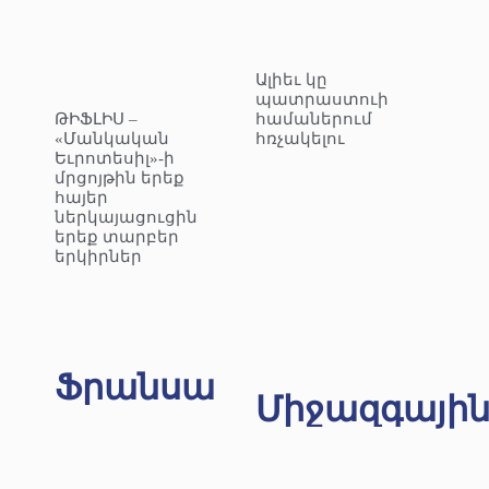
Ալիեւ կը
պատրաստուի
ԹԻՖԼԻՍ –
համաներում
«Մանկական
հռչակելու
Եւրոտեսիլ»-ի
մրցոյթին երեք
հայեր
ներկայացուցին
երեք տարբեր
երկիրներ
Ֆրանսա
Միջազգայի