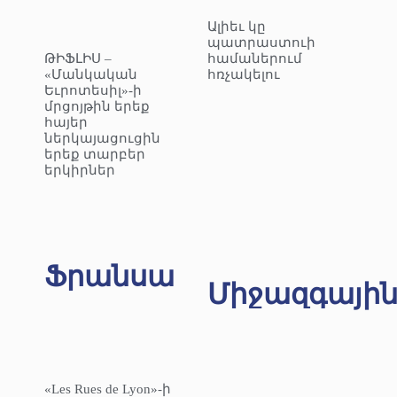
Ալիեւ կը
պատրաստուի
ԹԻՖԼԻՍ –
համաներում
«Մանկական
հռչակելու
Եւրոտեսիլ»-ի
մրցոյթին երեք
հայեր
ներկայացուցին
երեք տարբեր
երկիրներ
Ֆրանսա
Միջազգայի
«Les Rues de Lyon»-ի