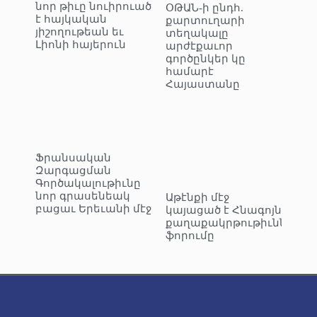
նոր թիւը նուիրուած
ՕԹԱՆ-ի ընդհ.
է հայկական
քարտուղարի
յիշողութեան եւ
տեղակալը
Լիոնի հայերուն
արժէքաւոր
գործընկեր կը
համարէ
Հայաստանը
Ֆրանսական
Զարգացման
Գործակալութիւնը
նոր գրասենեակ
Աթէնքի մէջ
բացաւ Երեւանի մէջ
կայացած է Հնագոյն
քաղաքակրթութիւններու
ֆորումը