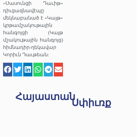
«Սասունցի Դաւիթ»
դիւցազնավէպը
մեկնաբանած է «Կայթ»
կրթամշակութային
հանգոյցի (Կայթ
մշակութային հանգոյց)
հիմնադիր-ղեկավար
Կորիւն Դաւթեան:
Հայաստան
Սփիւռք