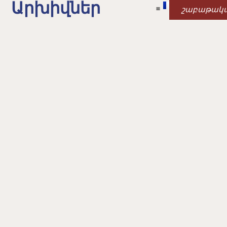
Արխիվներ
շաբաթակ