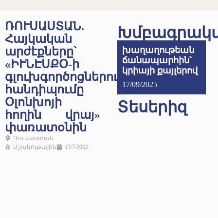
ՌՈՒՍԱՍՏԱՆ.
Խմբագրակ
Հայկական
արժէքները՝
խաղաղութեան
ճանապարհին՝
«ԻՒՆԷՍՔՕ-ի
կրիայի քայլերով
գլուխգործոցներու
17/09/2025
հանդիպումը
Օլոնխոյի
Տեսերիզ
հողին վրայ»
փառատօնին
Ռուսաստան
Մշակութային
13/7/2022