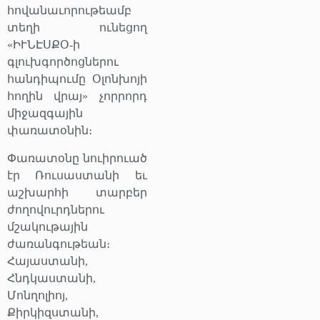
հովանաւորութեամբ
տեղի ունեցող
«ԻՒՆԷՍՔՕ-ի
գլուխգործոցներու
հանդիպումը Օլոնխոյի
հողին վրայ» չորրորդ
միջազգային
փառատօնին։
Փառատօնը նուիրուած
էր Ռուսաստանի եւ
աշխարհի տարբեր
ժողովուրդներու
մշակութային
ժառանգութեան։
Հայաստանի,
Հնդկաստանի,
Մոնղոլիոյ,
Քիրկիզստանի,