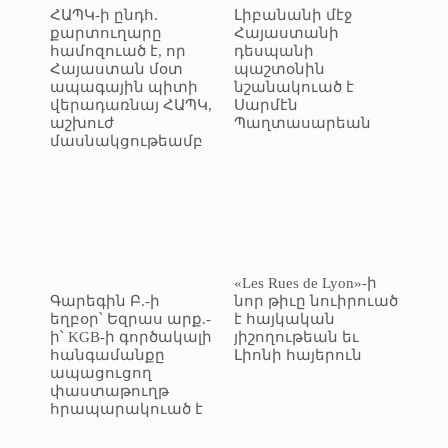
ՀԱՊԿ-ի ընդհ.
Լիբանանի մէջ
քարտուղարը
Հայաստանի
համոզուած է, որ
դեսպանի
Հայաստան մօտ
պաշտօնին
ապագային պիտի
նշանակուած է
վերադառնայ ՀԱՊԿ,
Սարմէն
աշխուժ
Պաղտասարեան
մասնակցութեամբ
«Les Rues de Lyon»-ի
Գարեգին Բ.-ի
նոր թիւը նուիրուած
եղբօր՝ Եզրաս արք.-
է հայկական
ի՝ KGB-ի գործակալի
յիշողութեան եւ
հանգամանքը
Լիոնի հայերուն
ապացուցող
փաստաթուղթ
հրապարակուած է