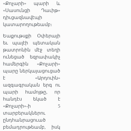
«Քոչարի» պարի և
«Սասունցի Դաւիթ»
դիւցազնավէպի
կատարողութեամբ։
Եաքութսքի Օփերայի
եւ պալէի պետական
թատրոնին մէջ տեղի
ունեցած եզրափակիչ
համերգին «Քոչարի»
պարը ներկայացուցած
է «Արդուին»
ազգագրական երգ ու
պարի համոյթը, որ
հանդէս եկած է
«Քոչարի»-ի 5
տարբերակներու
ընդհանրացուած
բեմադրութեամբ, իսկ