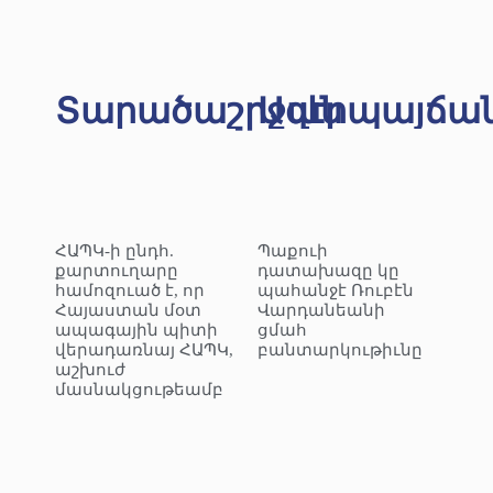
Տարածաշրջան
Ազէրպայճա
ՀԱՊԿ-ի ընդհ.
Պաքուի
քարտուղարը
դատախազը կը
համոզուած է, որ
պահանջէ Ռուբէն
Հայաստան մօտ
Վարդանեանի
ապագային պիտի
ցմահ
վերադառնայ ՀԱՊԿ,
բանտարկութիւնը
աշխուժ
մասնակցութեամբ